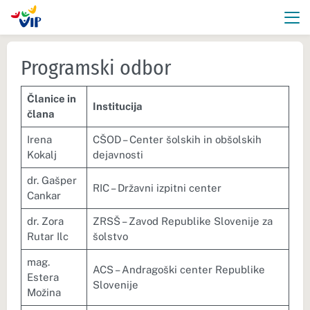
Programski odbor
Članice in
Institucija
člana
Irena
CŠOD – Center šolskih in obšolskih
Kokalj
dejavnosti
dr. Gašper
RIC – Državni izpitni center
Cankar
dr. Zora
ZRSŠ – Zavod Republike Slovenije za
Rutar Ilc
šolstvo
mag.
ACS – Andragoški center Republike
Estera
Slovenije
Možina