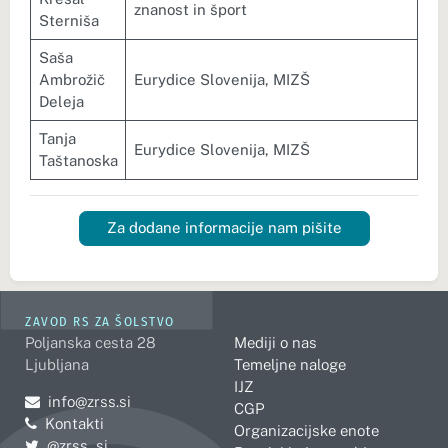
znanost in šport
Sterniša
Saša
Ambrožič
Eurydice Slovenija, MIZŠ
Deleja
Tanja
Eurydice Slovenija, MIZŠ
Taštanoska
Za dodane informacije nam pišite
ZAVOD RS ZA ŠOLSTVO
Poljanska cesta 28
Mediji o nas
Ljubljana
Temeljne naloge
IJZ
Pošljite e-mail na
info@zrss.si
CGP
Kontakti
Organizacijske enote
Pojdite na Twitter:
@zrss_si