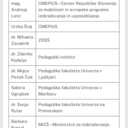
mag.
CMEPIUS – Center Republike Slovenije
Andreja
za mobilnost in evropske programe
Lenc
izobraževanja in usposabljanja
Urška Šraj
CMEPIUS
dr. Mihaela
ZRSŠ
Zavašnik
dr. Zdenko
Pedagoški inštitut
Kodelja
dr. Mojca
Pedagoška fakulteta Univerza v
Peček Čuk
Ljubljani
Sabina
Pedagoška fakulteta Univerza v
Ograjšek
Mariboru
dr. Sonja
Pedagoška fakulteta Univerza na
Rutar
Primorskem
Barbara
MIZŠ – Ministrstvo za izobraževanje,
Kresal